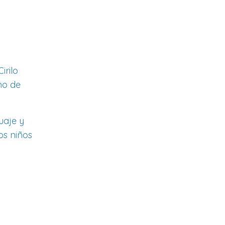
irilo
no de
uaje y
os niños