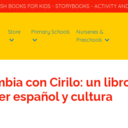
ISH BOOKS FOR KIDS - STORYBOOKS - ACTIVITY A
Store
Primary Schools
Nurseries &
Preschools
ia con Cirilo: un libr
er español y cultura